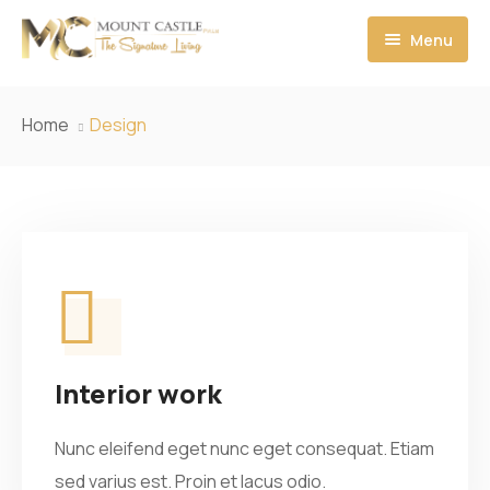
Menu
Home
Home
Design
Who We Are
MC Apartments & Pent houses
About MC
MC Commercial
Chairman Message
MC Floor Plan
CEO Message
Booking & Payment
Director Message
Interior work
Contact us
Architect Message
Nunc eleifend eget nunc eget consequat. Etiam
sed varius est. Proin et lacus odio.